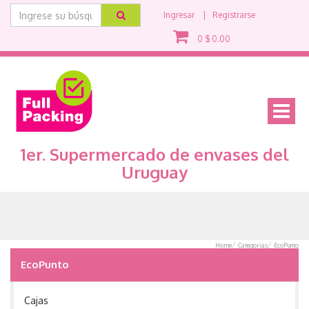
Ingresar
Registrarse
0
$
0.00
Mostra
menu
1er. Supermercado de envases del
Uruguay
Home
Categorias
EcoPunto
EcoPunto
Cajas