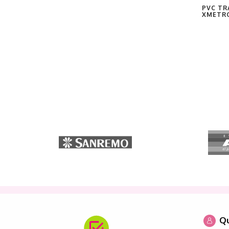
PVC TR
XMETR
Qu