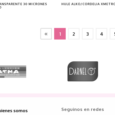
ANSPARENTE 30 MICRONES
HULE ALKO/CORDELIA XMETR
O
«
1
2
3
4
Seguinos en redes
ienes somos