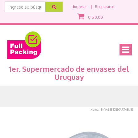
Ingresar
Registrarse
0
$
0.00
Mostra
menu
1er. Supermercado de envases del
Uruguay
Home
ENVASES DESCARTABLES